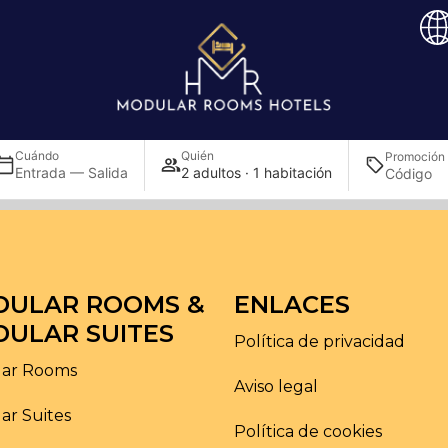
Cuándo
Quién
Promoción
Entrada — Salida
2 adultos · 1 habitación
DULAR ROOMS &
ENLACES
ULAR SUITES
Política de privacidad
ar Rooms
Aviso legal
ar Suites
Política de cookies